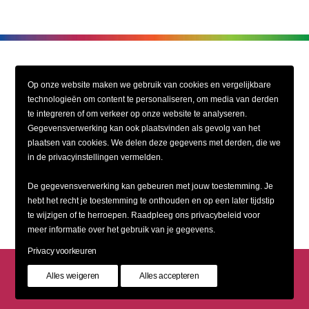
Op onze website maken we gebruik van cookies en vergelijkbare
technologieën om content te personaliseren, om media van derden
te integreren of om verkeer op onze website te analyseren.
Gegevensverwerking kan ook plaatsvinden als gevolg van het
VELDSINK GROEP
plaatsen van cookies. We delen deze gegevens met derden, die we
in de privacyinstellingen vermelden.
De Pinckart 54
5674CC Nuenen
De gegevensverwerking kan gebeuren met jouw toestemming. Je
hebt het recht je toestemming te onthouden en op een later tijdstip
te wijzigen of te herroepen. Raadpleeg ons privacybeleid voor
meer informatie over het gebruik van je gegevens.
Privacy voorkeuren
Alles weigeren
Alles accepteren
Disclaimer
|
Privacy beleid